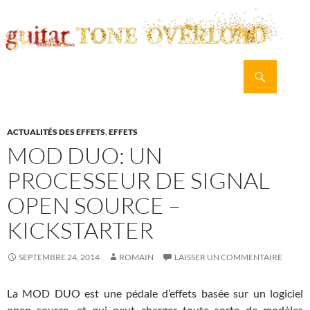
Recherche
guitar TONE OVERLOAD
ALLER
MENU
AU
PRINCI
CONTENU
ACTUALITÉS DES EFFETS
,
EFFETS
MOD DUO: UN
PROCESSEUR DE SIGNAL
OPEN SOURCE –
KICKSTARTER
SEPTEMBRE 24, 2014
ROMAIN
LAISSER UN COMMENTAIRE
La MOD DUO est une pédale d’effets basée sur un logiciel
open source, et qui peut charger toute sorte de modèles