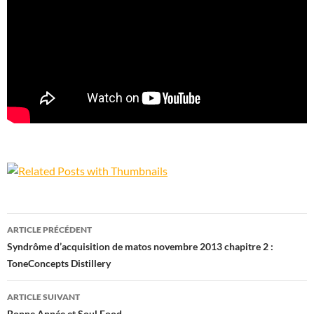
Navigation
ARTICLE PRÉCÉDENT
des
Syndrôme d’acquisition de matos novembre 2013 chapitre 2 :
ToneConcepts Distillery
articles
ARTICLE SUIVANT
Bonne Année et Soul Food