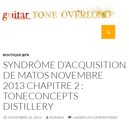
Recherche
guitar TONE OVERLOAD
ALLER
MENU
AU
PRINCI
CONTENU
BOUTIQUE @FR
SYNDRÔME D’ACQUISITION
DE MATOS NOVEMBRE
2013 CHAPITRE 2 :
TONECONCEPTS
DISTILLERY
NOVEMBRE 26, 2013
ROMAIN
LAISSER UN COMMENTAIRE