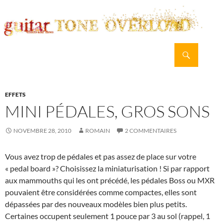
Recherche
guitar TONE OVERLOAD
ALLER
MENU
AU
PRINCI
CONTENU
EFFETS
MINI PÉDALES, GROS SONS
NOVEMBRE 28, 2010
ROMAIN
2 COMMENTAIRES
Vous avez trop de pédales et pas assez de place sur votre
« pedal board »? Choisissez la miniaturisation ! Si par rapport
aux mammouths qui les ont précédé, les pédales Boss ou MXR
pouvaient être considérées comme compactes, elles sont
dépassées par des nouveaux modèles bien plus petits.
Certaines occupent seulement 1 pouce par 3 au sol (rappel, 1