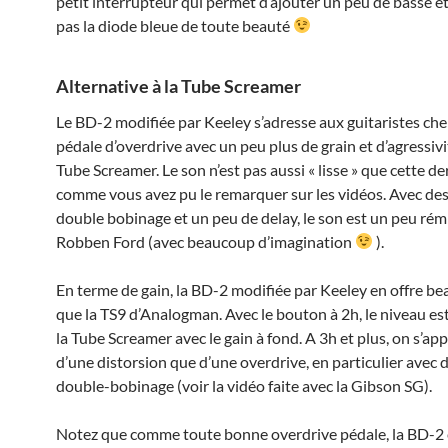
petit interrupteur qui permet d’ajouter un peu de basse et
pas la diode bleue de toute beauté
Alternative à la Tube Screamer
Le BD-2 modifiée par Keeley s’adresse aux guitaristes ch
pédale d’overdrive avec un peu plus de grain et d’agressivi
Tube Screamer. Le son n’est pas aussi « lisse » que cette de
comme vous avez pu le remarquer sur les vidéos. Avec de
double bobinage et un peu de delay, le son est un peu rém
Robben Ford (avec beaucoup d’imagination
).
En terme de gain, la BD-2 modifiée par Keeley en offre b
que la TS9 d’Analogman. Avec le bouton à 2h, le niveau est
la Tube Screamer avec le gain à fond. A 3h et plus, on s’ap
d’une distorsion que d’une overdrive, en particulier avec 
double-bobinage (voir la vidéo faite avec la Gibson SG).
Notez que comme toute bonne overdrive pédale, la BD-2 