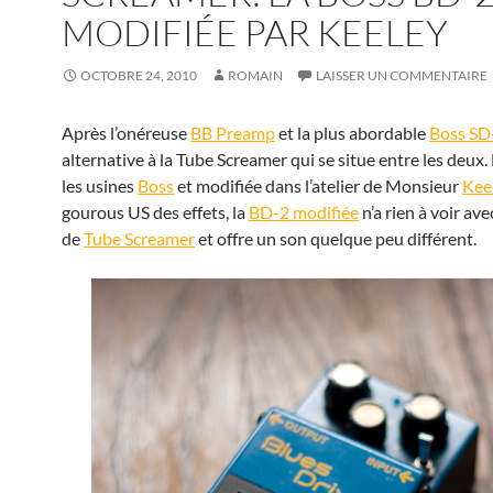
MODIFIÉE PAR KEELEY
OCTOBRE 24, 2010
ROMAIN
LAISSER UN COMMENTAIRE
Après l’onéreuse
BB Preamp
et la plus abordable
Boss SD
alternative à la Tube Screamer qui se situe entre les deux
les usines
Boss
et modifiée dans l’atelier de Monsieur
Kee
gourous US des effets, la
BD-2 modifiée
n’a rien à voir av
de
Tube Screamer
et offre un son quelque peu différent.