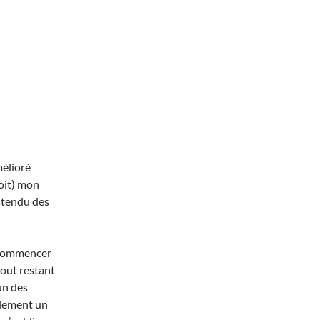
mélioré
soit) mon
entendu des
r commencer
tout restant
un des
alement un