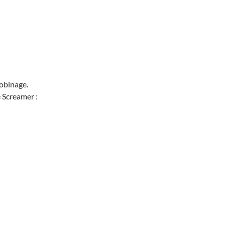
obinage.
 Screamer :