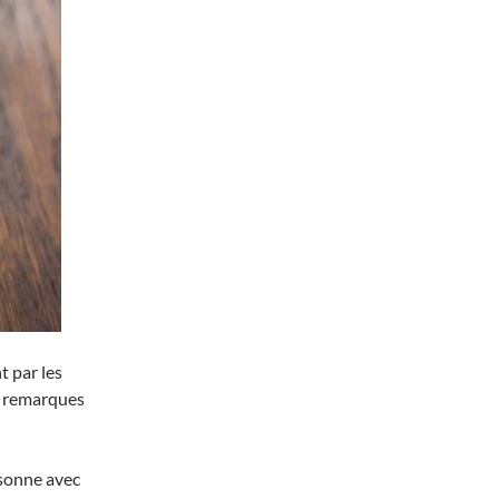
t par les
t remarques
 sonne avec