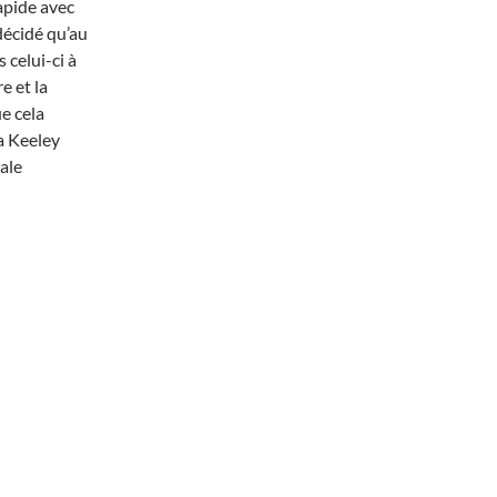
apide avec
 décidé qu’au
 celui-ci à
e et la
ue cela
la Keeley
ale