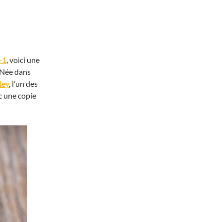
-1
, voici une
. Née dans
ley
, l’un des
ec une copie