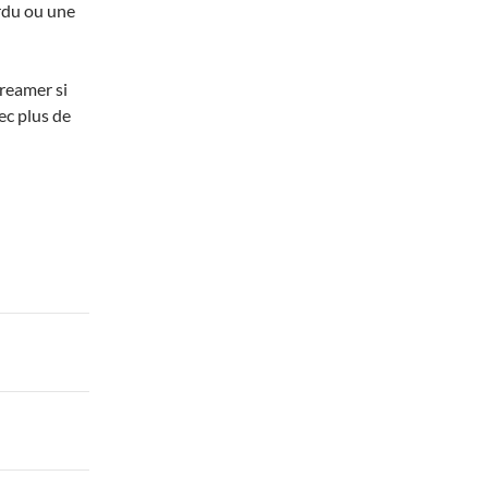
rdu ou une
creamer si
ec plus de