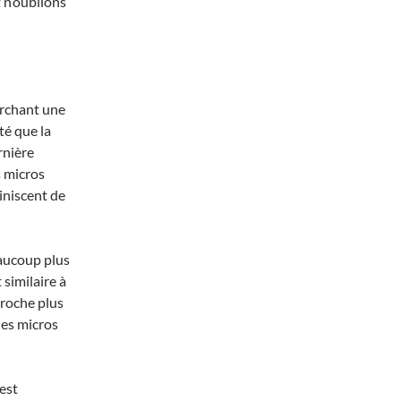
 n’oublions
erchant une
té que la
rnière
s micros
iniscent de
eaucoup plus
 similaire à
proche plus
des micros
est