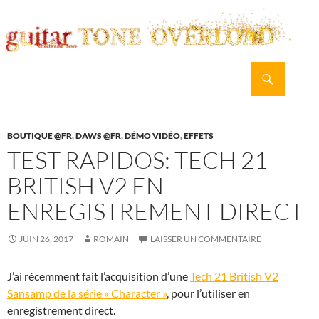
Recherche
guitar TONE OVERLOAD
ALLER
MENU
AU
PRINCI
CONTENU
BOUTIQUE @FR
,
DAWS @FR
,
DÉMO VIDÉO
,
EFFETS
TEST RAPIDOS: TECH 21
BRITISH V2 EN
ENREGISTREMENT DIRECT
JUIN 26, 2017
ROMAIN
LAISSER UN COMMENTAIRE
J’ai récemment fait l’acquisition d’une
Tech 21 British V2
Sansamp de la série « Character »
, pour l’utiliser en
enregistrement direct.