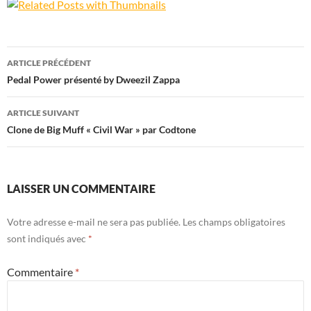
Navigation
ARTICLE PRÉCÉDENT
des
Pedal Power présenté by Dweezil Zappa
articles
ARTICLE SUIVANT
Clone de Big Muff « Civil War » par Codtone
LAISSER UN COMMENTAIRE
Votre adresse e-mail ne sera pas publiée.
Les champs obligatoires
sont indiqués avec
*
Commentaire
*