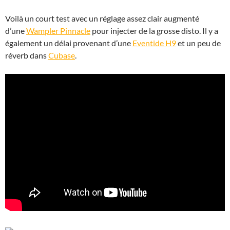
Voilà un court test avec un réglage assez clair augmenté
d’une
Wampler Pinnacle
pour injecter de la grosse disto. Il y a
également un délai provenant d’une
Eventide H9
et un peu de
réverb dans
Cubase
.