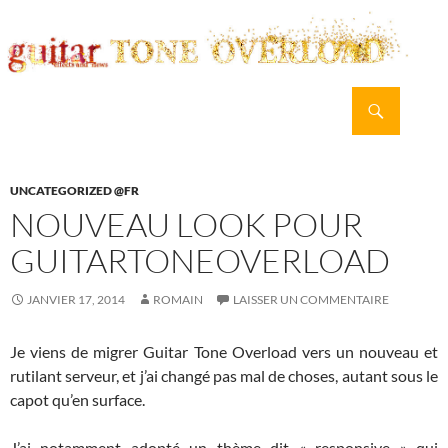
Recherche
guitar TONE OVERLOAD
ALLER
MENU
AU
PRINCI
CONTENU
UNCATEGORIZED @FR
NOUVEAU LOOK POUR
GUITARTONEOVERLOAD
JANVIER 17, 2014
ROMAIN
LAISSER UN COMMENTAIRE
Je viens de migrer Guitar Tone Overload vers un nouveau et
rutilant serveur, et j’ai changé pas mal de choses, autant sous le
capot qu’en surface.
J’ai notamment adopté un thème dit « responsive » qui